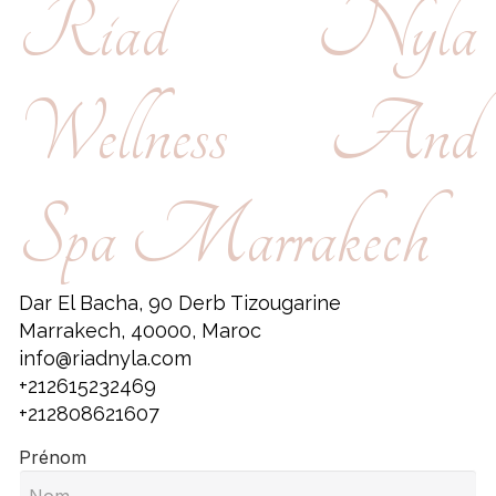
Riad Nyla
Wellness And
Spa Marrakech
Dar El Bacha, 90 Derb Tizougarine
Marrakech, 40000, Maroc
info@riadnyla.com
+212615232469
+212808621607
Prénom